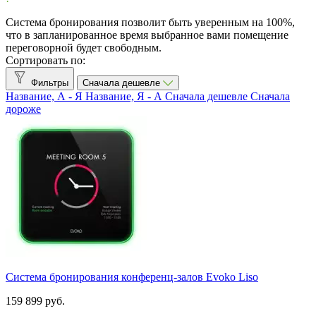
Evoko
1
Система бронирования позволит быть уверенным на 100%,
что в запланированное время выбранное вами помещение
Показать товары
1
переговорной будет свободным.
Сортировать по:
Фильтры
Сначала дешевле
Название, А - Я
Название, Я - А
Сначала дешевле
Сначала
дороже
Система бронирования конференц-залов Evoko Liso
159 899 руб.