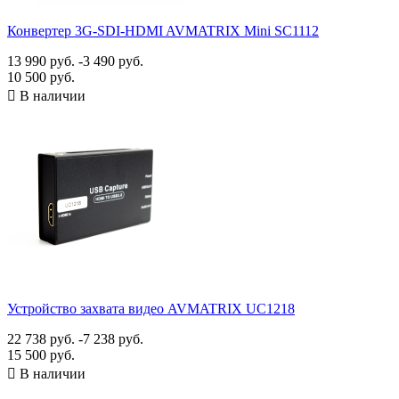
USB 3.0
17
VGA
6
Конвертер 3G-SDI-HDMI AVMATRIX Mini SC1112
Wi-Fi
1
Аналоговый аудио
13
13 990 руб.
-3 490 руб.
Композитный
1
10 500 руб.
Компонентный
6

В наличии
Разъемы
BNC
4
D-Sub 15
3
DVI
2
HDMI A
26
Mini PCI-E
1
mini USB-B
3
RCA
6
RJ45
4
S-Video (7 pin)
3
Устройство захвата видео AVMATRIX UC1218
TRS jack 3,5 мм
12
USB-A
6
22 738 руб.
-7 238 руб.
USB-B
2
15 500 руб.
USB-C
11

В наличии
М.2
1