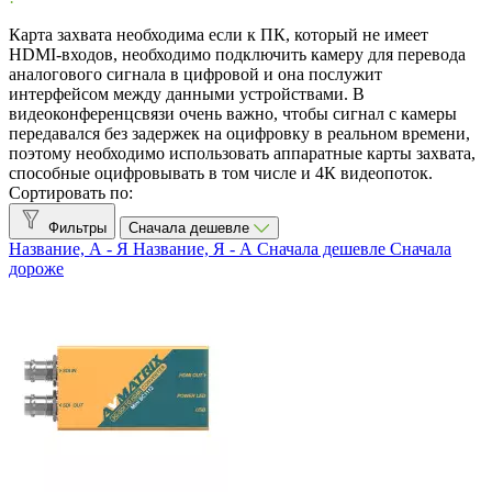
AVerMedia
34
Карта захвата необходима если к ПК, который не имеет
AVMATRIX
5
HDMI-входов, необходимо подключить камеру для перевода
аналогового сигнала в цифровой и она послужит
CleverMic
4
интерфейсом между данными устройствами. В
Elgato
1
видеоконференцсвязи очень важно, чтобы сигнал с камеры
Epiphan
9
передавался без задержек на оцифровку в реальном времени,
Razer
1
поэтому необходимо использовать аппаратные карты захвата,
Yuan
1
способные оцифровывать в том числе и 4К видеопоток.
Сортировать по:
Исполнение
Фильтры
Сначала дешевле
Внешнее
15
Название, А - Я
Название, Я - А
Сначала дешевле
Сначала
Внутреннее
16
дороже
Интерфейсы
3G-SDI
11
DVI
2
HDMI
30
LAN
4
PCI-Express
13
S-Video
3
USB 2.0
7