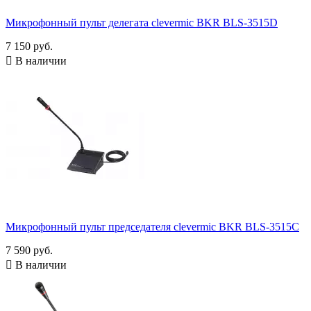
Функция голосования
Микрофонный пульт делегата clevermic BKR BLS-3515D
Есть
9
Нет
103
7 150 руб.

В наличии
Тип микрофона
Конденсаторный
116
Диаграмма направленности
Однонаправленный
116
Источник питания
батарейки
18
встроенный аккумулятор
34
от блока управления
68
Микрофонный пульт председателя clevermic BKR BLS-3515C
Корпус микрофона
7 590 руб.
"гусиная шея"
107

В наличии
микрофон 140 мм
9
съёмный микрофонный модуль "гусиная шея"
1