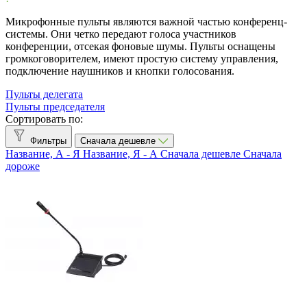
AKG
4
Микрофонные пульты являются важной частью конференц-
Audio-Technica
2
системы. Они четко передают голоса участников
конференции, отсекая фоновые шумы. Пульты оснащены
Bosch
3
громкоговорителем, имеют простую систему управления,
CleverMic
36
подключение наушников и кнопки голосования.
clevermic BKR
90
Samcen
2
Пульты делегата
Sennheiser
4
Пульты председателя
Сортировать по:
Тип микрофонного пульта
Фильтры
Сначала дешевле
Делегата
58
Название, А - Я
Название, Я - А
Сначала дешевле
Сначала
Председателя
60
дороже
Тип подключения микрофонов
Беспроводное
45
Проводное
74
ЖК-экран
Без ЖК-экрана
35
Есть ЖК-экран
84